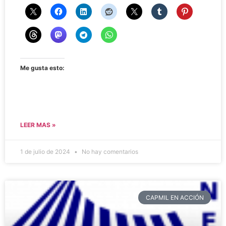
Me gusta esto:
LEER MAS »
1 de julio de 2024
No hay comentarios
CAPMIL EN ACCIÓN