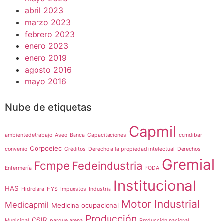
abril 2023
marzo 2023
febrero 2023
enero 2023
enero 2019
agosto 2016
mayo 2016
Nube de etiquetas
Capmil
ambientedetrabajo
Aseo
Banca
Capacitaciones
comdibar
Corpoelec
convenio
Créditos
Derecho a la propiedad intelectual
Derechos
Gremial
Fcmpe
Fedeindustria
Enfermería
FODA
Institucional
HAS
Hidrolara
HYS
Impuestos
Industria
Motor Industrial
Medicapmil
Medicina ocupacional
Producción
OSIR
Municipal
parque arena
Producción nacional