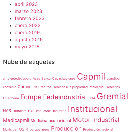
abril 2023
marzo 2023
febrero 2023
enero 2023
enero 2019
agosto 2016
mayo 2016
Nube de etiquetas
Capmil
ambientedetrabajo
Aseo
Banca
Capacitaciones
comdibar
Corpoelec
convenio
Créditos
Derecho a la propiedad intelectual
Derechos
Gremial
Fcmpe
Fedeindustria
Enfermería
FODA
Institucional
HAS
Hidrolara
HYS
Impuestos
Industria
Motor Industrial
Medicapmil
Medicina ocupacional
Producción
OSIR
Municipal
parque arena
Producción nacional