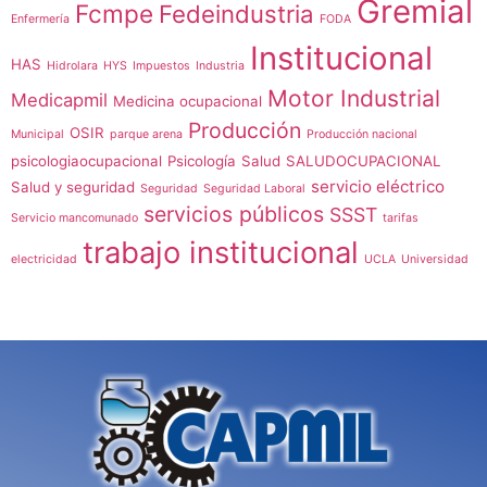
Gremial
Fcmpe
Fedeindustria
Enfermería
FODA
Institucional
HAS
Hidrolara
HYS
Impuestos
Industria
Motor Industrial
Medicapmil
Medicina ocupacional
Producción
OSIR
Municipal
parque arena
Producción nacional
psicologiaocupacional
Psicología
Salud
SALUDOCUPACIONAL
servicio eléctrico
Salud y seguridad
Seguridad
Seguridad Laboral
servicios públicos
SSST
Servicio mancomunado
tarifas
trabajo institucional
electricidad
UCLA
Universidad