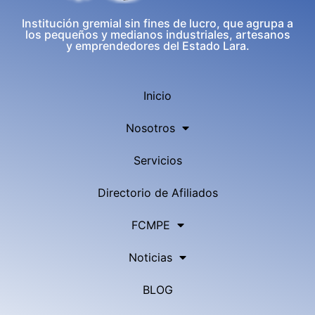
Institución gremial sin fines de lucro, que agrupa a
los pequeños y medianos industriales, artesanos
y emprendedores del Estado Lara.
Inicio
Nosotros
Servicios
Directorio de Afiliados
FCMPE
Noticias
BLOG