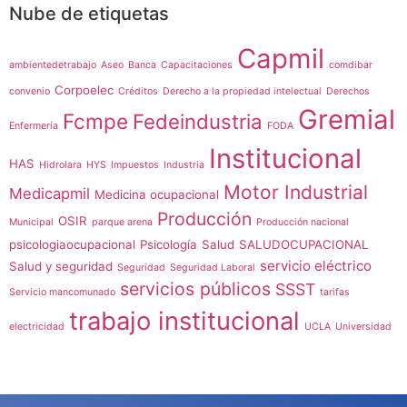
Nube de etiquetas
Capmil
ambientedetrabajo
Aseo
Banca
Capacitaciones
comdibar
Corpoelec
convenio
Créditos
Derecho a la propiedad intelectual
Derechos
Gremial
Fcmpe
Fedeindustria
Enfermería
FODA
Institucional
HAS
Hidrolara
HYS
Impuestos
Industria
Motor Industrial
Medicapmil
Medicina ocupacional
Producción
OSIR
Municipal
parque arena
Producción nacional
psicologiaocupacional
Psicología
Salud
SALUDOCUPACIONAL
servicio eléctrico
Salud y seguridad
Seguridad
Seguridad Laboral
servicios públicos
SSST
Servicio mancomunado
tarifas
trabajo institucional
electricidad
UCLA
Universidad