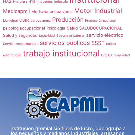
HAS
Hidrolara
HYS
Impuestos
Industria
Motor Industrial
Medicapmil
Medicina ocupacional
Producción
OSIR
Municipal
parque arena
Producción nacional
psicologiaocupacional
Psicología
Salud
SALUDOCUPACIONAL
servicio eléctrico
Salud y seguridad
Seguridad
Seguridad Laboral
servicios públicos
SSST
Servicio mancomunado
tarifas
trabajo institucional
electricidad
UCLA
Universidad
Institución gremial sin fines de lucro, que agrupa a
los pequeños y medianos industriales, artesanos