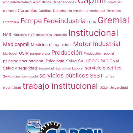
Capmil
ambientedetrabajo
Aseo
Banca
Capacitaciones
comdibar
Corpoelec
convenio
Créditos
Derecho a la propiedad intelectual
Derechos
Gremial
Fcmpe
Fedeindustria
Enfermería
FODA
Institucional
HAS
Hidrolara
HYS
Impuestos
Industria
Motor Industrial
Medicapmil
Medicina ocupacional
Producción
OSIR
Municipal
parque arena
Producción nacional
psicologiaocupacional
Psicología
Salud
SALUDOCUPACIONAL
servicio eléctrico
Salud y seguridad
Seguridad
Seguridad Laboral
servicios públicos
SSST
Servicio mancomunado
tarifas
trabajo institucional
electricidad
UCLA
Universidad