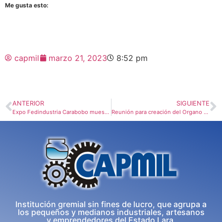
Me gusta esto:
capmil
marzo 21, 2023
8:52 pm
ANTERIOR
SIGUIENTE
Expo Fedindustria Carabobo muestra potencial de las pymis
Reunión para creación del Organo Superior de Industria Regional, Osir
Institución gremial sin fines de lucro, que agrupa a
los pequeños y medianos industriales, artesanos
y emprendedores del Estado Lara.