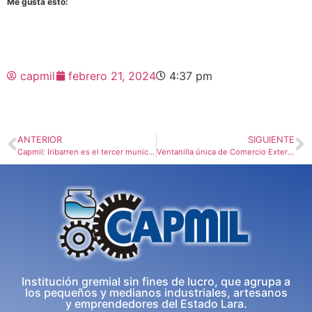
Me gusta esto:
capmil
febrero 21, 2024
4:37 pm
ANTERIOR
SIGUIENTE
Capmil: Iribarren es el tercer municipio más caro de Venezuela
Ventanilla única de Comercio Exterior
Institución gremial sin fines de lucro, que agrupa a
los pequeños y medianos industriales, artesanos
y emprendedores del Estado Lara.