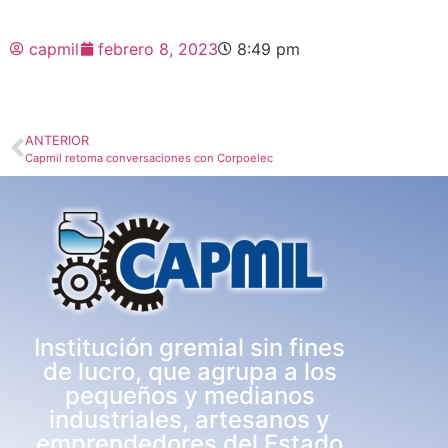
capmil
febrero 8, 2023
8:49 pm
ANTERIOR
Capmil retoma conversaciones con Corpoelec
Institución gremial sin fines
de lucro, que agrupa a los
pequeños y medianos
industriales, artesanos y
emprendedores del Estado