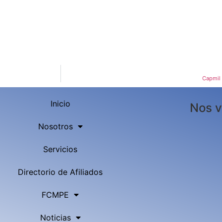
Capmil 
Inicio
Nos v
Nosotros
Servicios
Directorio de Afiliados
FCMPE
Noticias