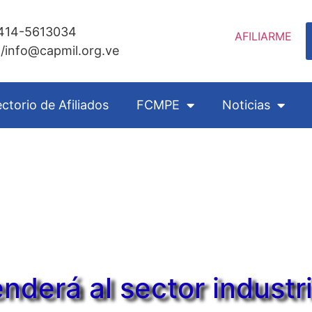
0414-5613034
AFILIARME
/info@capmil.org.ve
ectorio de Afiliados
FCMPE
Noticias
nderá al sector industri