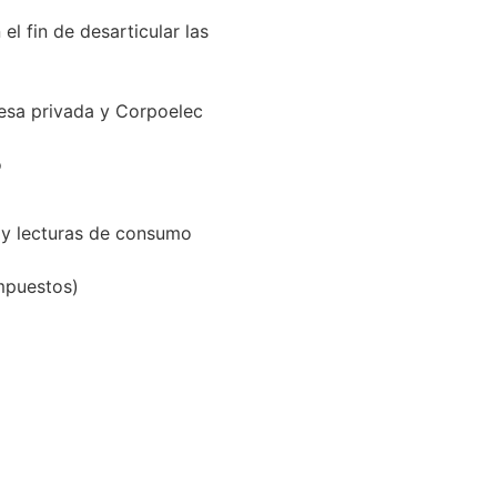
l fin de desarticular las
resa privada y Corpoelec
o
s y lecturas de consumo
mpuestos)